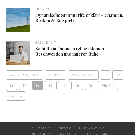
LIFESTYLE
Dynamische Stromtarife erklärt – Chancen,
Risiken & Beispiele
GESUNDHEIT
So hilft ein Online-Arzt bei kleinen
Beschwerden und innerer Ruhe
PAGE 15 OF 439
« FIRST
‹ PREVIOUS
11
12
13
14
15
16
17
18
19
NEXT ›
LAST »
IMPRESSUM
PRIVACY
DATENSCHUTZ
NUTZUNGSBEDINGUNGEN
HTML SITEMAP