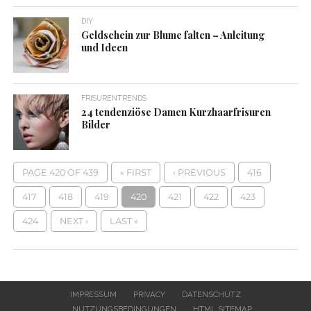
DIY
Geldschein zur Blume falten – Anleitung
und Ideen
FRISURENTRENDS
24 tendenziöse Damen Kurzhaarfrisuren
Bilder
PAGE 420 OF 439
« FIRST
‹ PREVIOUS
416
417
418
419
420
421
422
423
424
NEXT ›
LAST »
IMPRESSUM
PRIVACY
DATENSCHUTZ
NUTZUNGSBEDINGUNGEN
HTML SITEMAP