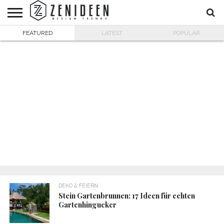
FEATURED
LATEST
POPULAR
WOHNIDEEN
INNENDESIGN
ARCHITEKTUR
GARTEN
LIFESTYLE
DEKO
DIY
STYLE
REZEPTE
GESUNDHEIT
WEIHNACHTEN
UND
&
BALKON
FEIERN
DEKO & FEIERN
Stein Gartenbrunnen: 17 Ideen für echten
Gartenhingucker