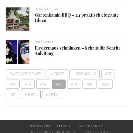
DEKO & FEIERN
Gartenkamin BBQ – 24 praktisch elegante
Ideen
HALLOWEEN
Fledermaus schminken – Schritt für Schritt
Anleitung
PAGE 417 OF 439
« FIRST
‹ PREVIOUS
413
414
415
416
417
418
419
420
421
NEXT ›
LAST »
IMPRESSUM
PRIVACY
DATENSCHUTZ
NUTZUNGSBEDINGUNGEN
HTML SITEMAP